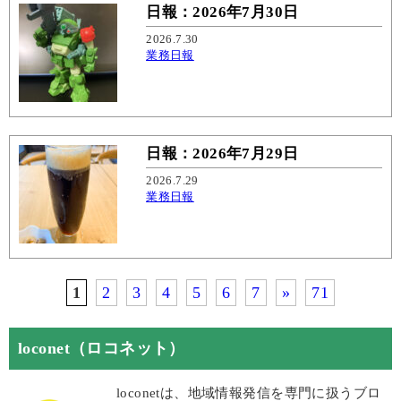
日報：2026年7月30日
2026.7.30
業務日報
日報：2026年7月29日
2026.7.29
業務日報
1
2
3
4
5
6
7
»
71
loconet（ロコネット）
loconetは、地域情報発信を専門に扱うブロ