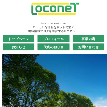
local + connect + net
ローカルな情報をネットで繋ぐ
地域情報ブログを運営するロコネット
トップページ
プロフィール
事業内容
お知らせ
代表の独り言
お問い合わせ