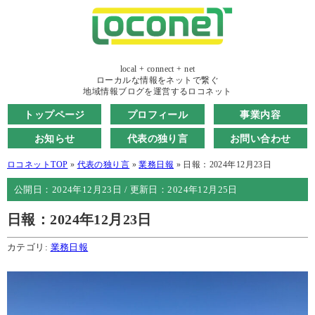
local + connect + net
ローカルな情報をネットで繋ぐ
地域情報ブログを運営するロコネット
トップページ
プロフィール
事業内容
お知らせ
代表の独り言
お問い合わせ
ロコネットTOP
»
代表の独り言
»
業務日報
»
日報：2024年12月23日
公開日：
2024年12月23日
/ 更新日：
2024年12月25日
日報：2024年12月23日
カテゴリ:
業務日報