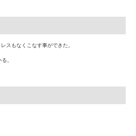
トレスもなくこなす事ができた。
いる。
。