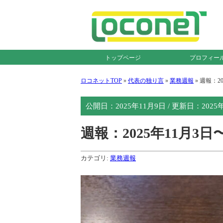
トップページ
プロフィー
ロコネットTOP
»
代表の独り言
»
業務週報
»
週報：20
公開日：
2025年11月9日
/ 更新日：
2025
週報：2025年11月3日
カテゴリ:
業務週報