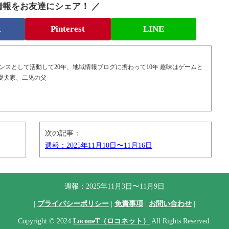
情報をお友達にシェア！ ／
k
Pinterest
LINE
ンスとして活動して20年、地域情報ブログに携わって10年 趣味はゲームと
愛犬家、二児の父
次の記事：
週報：2025年11月10日〜11月16日
週報：2025年11月3日〜11月9日
|
プライバシーポリシー
|
免責事項
|
お問い合わせ
|
Copyright © 2024
LoconeT（ロコネット）
All Rights Reserved.