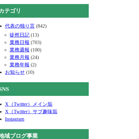
カテゴリ
代表の独り言
(842)
徒然日記
(13)
業務日報
(703)
業務週報
(100)
業務月報
(24)
業務年報
(2)
お知らせ
(10)
SNS
X（Twitter）メイン垢
X（Twitter）サブ趣味垢
Instagram
地域ブログ事業