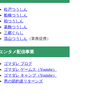
松戸つうしん
船橋つうしん
柏つうしん
葛飾つうしん
三郷ぐらし
流山つうしん
（業務提携）
エンタメ配信事業
ゴマダレ ブログ
ゴマダレ ゲームス（Youtube）
ゴマダレ キャンプ（Youtube）
男の節約道リターンズ