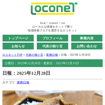
local + connect + net
ローカルな情報をネットで繋ぐ
地域情報ブログを運営するロコネット
トップページ
プロフィール
事業内容
お知らせ
代表の独り言
お問い合わせ
ロコネットTOP
»
代表の独り言
»
業務日報
»
日報：2025年12月28日
公開日：
2025年12月28日
/ 更新日：
2025年12月31日
日報：2025年12月28日
カテゴリ:
業務日報