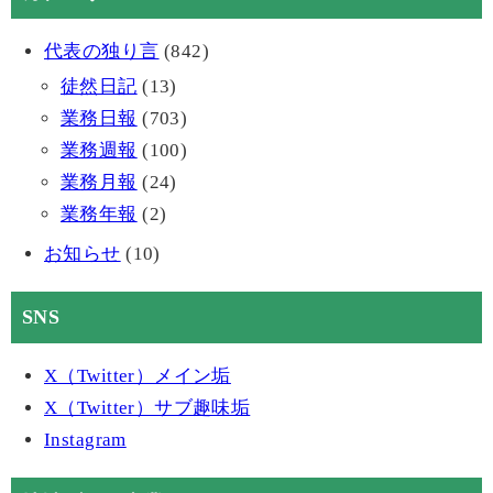
代表の独り言
(842)
徒然日記
(13)
業務日報
(703)
業務週報
(100)
業務月報
(24)
業務年報
(2)
お知らせ
(10)
SNS
X（Twitter）メイン垢
X（Twitter）サブ趣味垢
Instagram