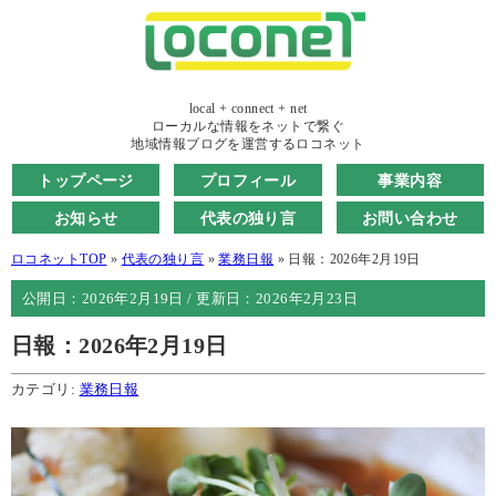
local + connect + net
ローカルな情報をネットで繋ぐ
地域情報ブログを運営するロコネット
トップページ
プロフィール
事業内容
お知らせ
代表の独り言
お問い合わせ
ロコネットTOP
»
代表の独り言
»
業務日報
»
日報：2026年2月19日
公開日：
2026年2月19日
/ 更新日：
2026年2月23日
日報：2026年2月19日
カテゴリ:
業務日報