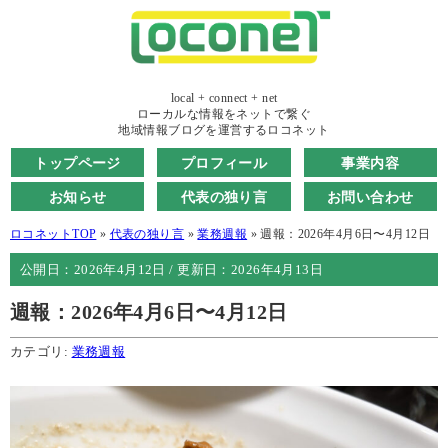
local + connect + net
ローカルな情報をネットで繋ぐ
地域情報ブログを運営するロコネット
トップページ
プロフィール
事業内容
お知らせ
代表の独り言
お問い合わせ
ロコネットTOP
»
代表の独り言
»
業務週報
»
週報：2026年4月6日〜4月12日
公開日：
2026年4月12日
/ 更新日：
2026年4月13日
週報：2026年4月6日〜4月12日
カテゴリ:
業務週報