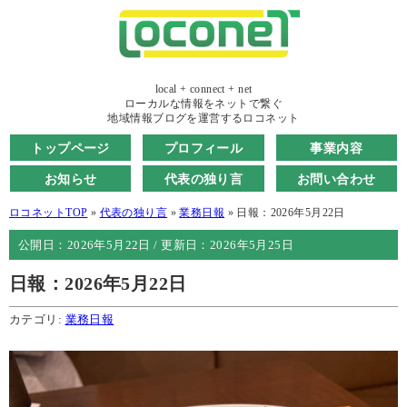
local + connect + net
ローカルな情報をネットで繋ぐ
地域情報ブログを運営するロコネット
トップページ
プロフィール
事業内容
お知らせ
代表の独り言
お問い合わせ
ロコネットTOP
»
代表の独り言
»
業務日報
»
日報：2026年5月22日
公開日：
2026年5月22日
/ 更新日：
2026年5月25日
日報：2026年5月22日
カテゴリ:
業務日報