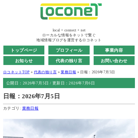
local + connect + net
ローカルな情報をネットで繋ぐ
地域情報ブログを運営するロコネット
トップページ
プロフィール
事業内容
お知らせ
代表の独り言
お問い合わせ
ロコネットTOP
»
代表の独り言
»
業務日報
»
日報：2026年7月5日
公開日：
2026年7月5日
/ 更新日：
2026年7月6日
日報：2026年7月5日
カテゴリ:
業務日報