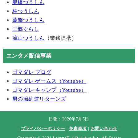
船橋つうしん
柏つうしん
葛飾つうしん
三郷ぐらし
流山つうしん
（業務提携）
エンタメ配信事業
ゴマダレ ブログ
ゴマダレ ゲームス（Youtube）
ゴマダレ キャンプ（Youtube）
男の節約道リターンズ
日報：2026年7月5日
|
プライバシーポリシー
|
免責事項
|
お問い合わせ
|