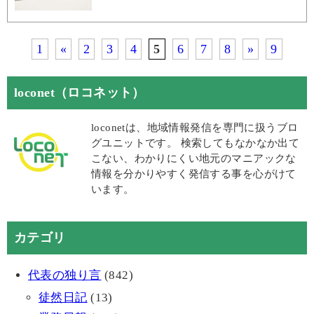
1
«
2
3
4
5
6
7
8
»
9
loconet（ロコネット）
loconetは、地域情報発信を専門に扱うブロ
グユニットです。 検索してもなかなか出て
こない、わかりにくい地元のマニアックな
情報を分かりやすく発信する事を心がけて
います。
カテゴリ
代表の独り言
(842)
徒然日記
(13)