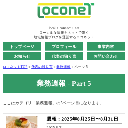
local + connect + net
ローカルな情報をネットで繋ぐ
地域情報ブログを運営するロコネット
トップページ
プロフィール
事業内容
お知らせ
代表の独り言
お問い合わせ
ロコネットTOP
»
代表の独り言
»
業務週報
»
ページ 5
業務週報 - Part 5
ここはカテゴリ「業務週報」の5ページ目になります。
週報：2025年8月25日〜8月31日
2025.8.31